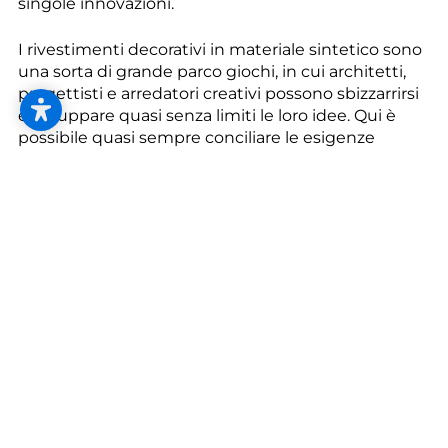
--
singole innovazioni.
I rivestimenti decorativi in materiale sintetico sono
una sorta di grande parco giochi, in cui architetti,
progettisti e arredatori creativi possono sbizzarrirsi
e sviluppare quasi senza limiti le loro idee. Qui è
--
possibile quasi sempre conciliare le esigenze
funzionali con quelle estetiche. Il risultato sono
ambienti unici e distintivi al pari delle persone che
vi abitano o vi lavorano. Affidatevi al nostro consiglio
nella scelta e nella progettazione del rivestimento
giusto per i vostri pavimenti.
Quando si parla di rivestimenti per pavimenti, in
generale si fa riferimento a materiali sintetici fluidi o
in pasta da lavorare. A seconda del tipo d’impiego e
del fornitore, abbiamo in questo campo un’offerta
sconfinata di prodotti chimici per l’edilizia in tutte
le possibili formulazioni. Si tratta per lo più di
prodotti a base di resina sintetica o di cemento,
che si stendono su un pavimento in modo rapido e