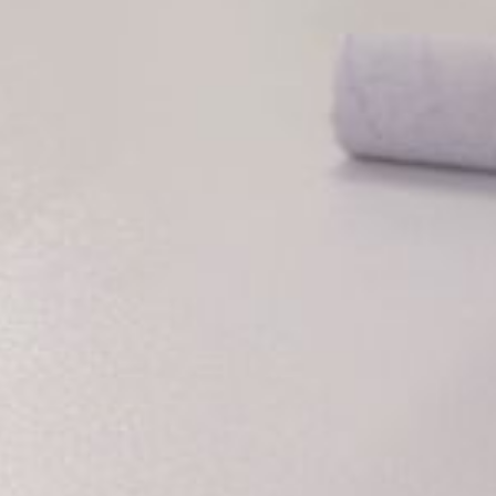
--
--