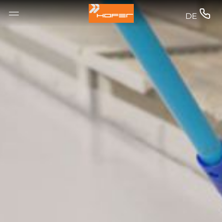
--


DE