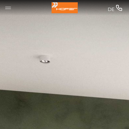
--


DE