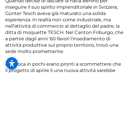
--
Quando decise di lasciare la natia Berlino per
inseguire il suo spirito imprenditoriale in Svizzera,
Günter Tesch aveva già maturato una solida
esperienza. In realtà non come industriale, ma
nell’attività di commercio al dettaglio del padre, la
ditta di moquette TESCH. Nel Canton Friburgo, che
a partire dagli anni '60 favorì l’insediamento di
attività produttive sul proprio territorio, trovò una
sede molto promettente.
All’epoca in pochi erano pronti a scommettere che
il progetto di aprire lì una nuova attività sarebbe
stato coronato da successo. In un mercato
dominato da cartelli, gli fu proibito di produrre
moquette in tessuto o del tipo tufted. Per fortuna,
diremmo oggi col senno di poi, dato che
l’imprenditore si vide costretto così a dare fondo a
tutta la sua creatività, con il risultato che presentò
più di 200 domande di brevetto. Alcune di queste
sfociarono in prodotti di successo. Ad esempio il
“Syntolan”, il primo pavimento interamente