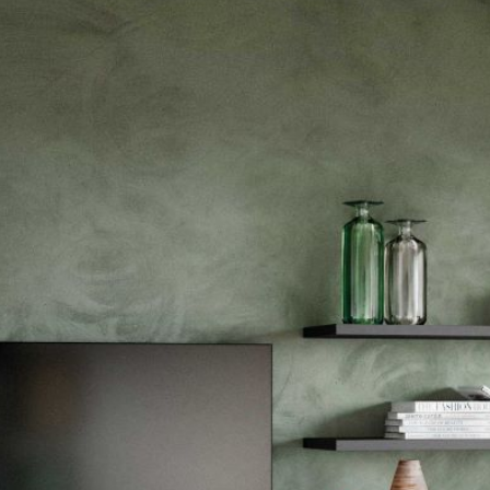
--
--