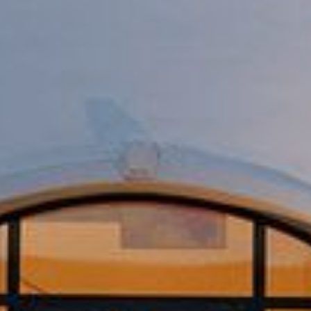
--
--