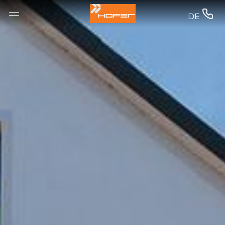
--


DE