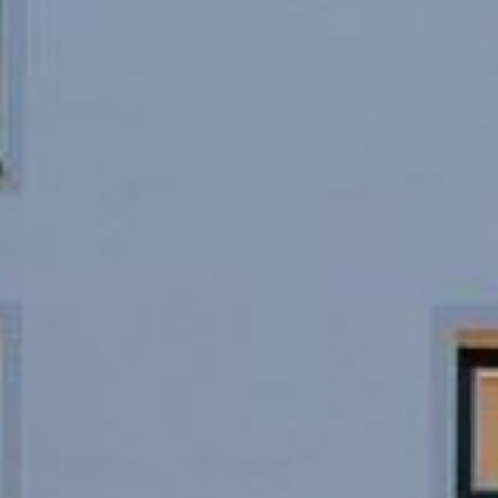
--
--