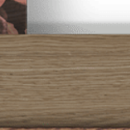
--
--