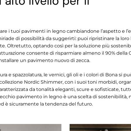
alto livello per il
are i tuoi pavimenti in legno cambiandone l’aspetto e l’ef
riade di possibilità da suggerirti: puoi ripristinare la loro
. Oltretutto, optando così per la soluzione più sostenibi
utturazione consente di risparmiare almeno il 90% della
 installare un pavimento nuovo di zecca.
ra e spazzolatura, le vernici, gli oli e i colori di Bona si 
collezione Nordic Shimmer, con i suoi toni morbidi, organic
tterizzata da tonalità eleganti, scure e sofisticate, tutte
vecchio pavimento in legno è una scelta di sostenibilità,
 ed è sicuramente la tendenza del futuro.