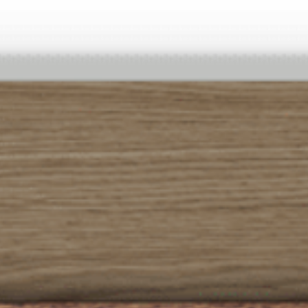
---
---