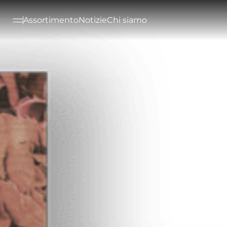
--

Assortimento
Notizie
Chi siamo