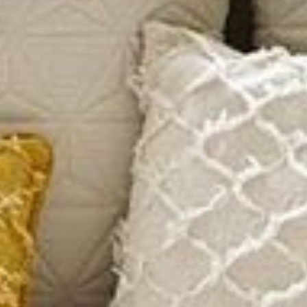
--
--