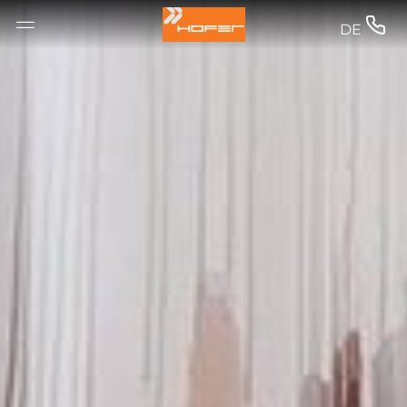
--


DE