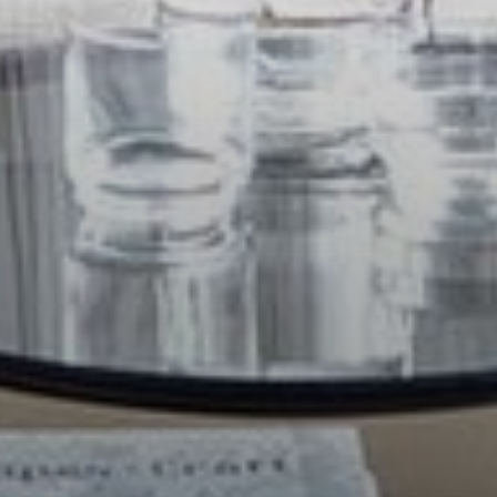
--
--