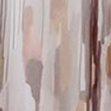
--
--