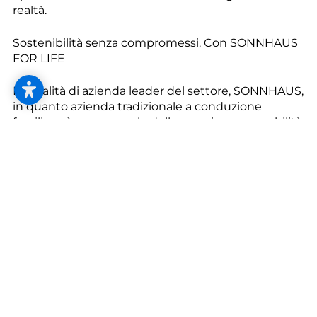
--
realtà.
Sostenibilità senza compromessi. Con SONNHAUS
FOR LIFE
In qualità di azienda leader del settore, SONNHAUS,
in quanto azienda tradizionale a conduzione
familiare, è consapevole della propria responsabilità.
La sostenibilità senza compromessi è un obiettivo
dichiarato per il futuro e la selezione e la
promozione mirata di prodotti con una percentuale
predominante di materie prime naturali e
rinnovabili e di materiali riciclati sono al centro di
ogni azione. Attraverso il costante ampliamento
dell'intera gamma di prodotti e la continua
ottimizzazione del sistema logistico e delle
strutture di stoccaggio e operative, SONNHAUS
vuole dare il suo contributo a una maggiore
sostenibilità nel mondo dell'abitare.