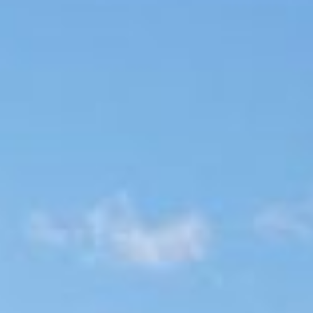
--
--