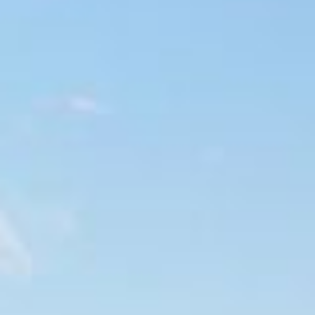
--
--