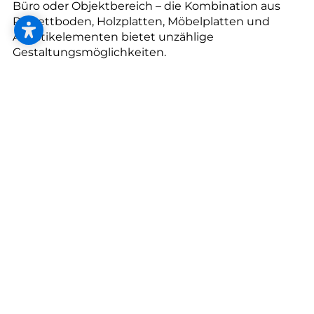
Büro oder Objektbereich – die Kombination aus
Parkettboden, Holzplatten, Möbelplatten und
Akustikelementen bietet unzählige
Gestaltungsmöglichkeiten.
Admonter verbindet traditionelles Handwerk mit
innovativer Technologie und schafft so langlebige
Holzprodukte, die Generationen überdauern. Mit
jedem Parkettboden und jeder weiteren Lösung
aus Holz entsteht ein Stück Natur, das Räume
lebendig macht und für ein angenehmes
Wohnklima sorgt – alles zu 100 % hergestellt in
Österreich.
Als erster österreichischer Hersteller von
Parkettböden und natürlichen Holzprodukten
wurde die Admonter Holzindustrie AG mit dem
Österreichischen Umweltzeichen ausgezeichnet.
Ergänzt wird dieser Anspruch durch
Zertifizierungen wie PEFC, EPD (Environmental