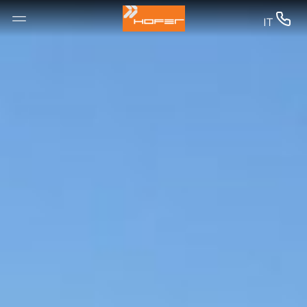
--


IT