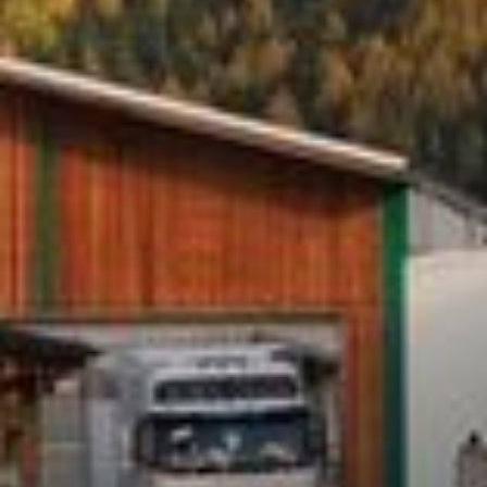
--
--