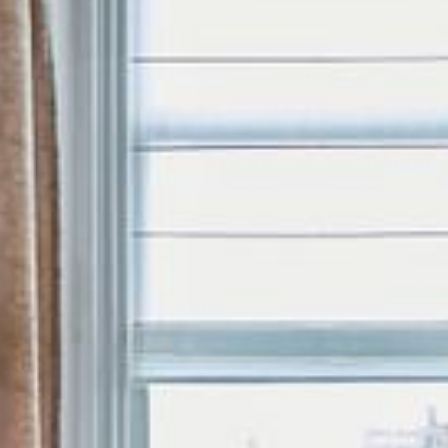
--
--