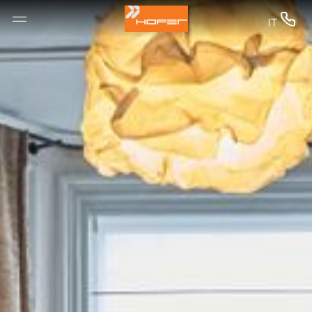
--


IT