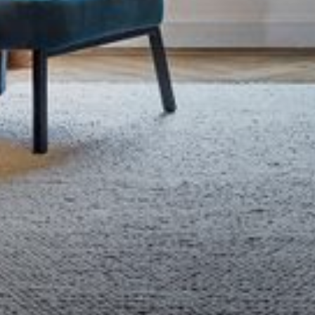
--
--