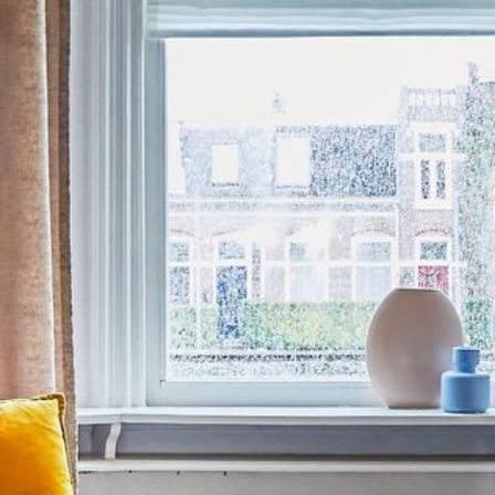
---
---