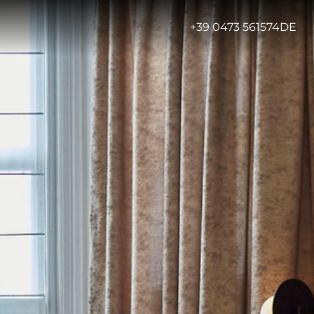
-
+39 0473 561574
DE