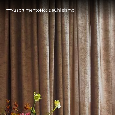
--

Assortimento
Notizie
Chi siamo