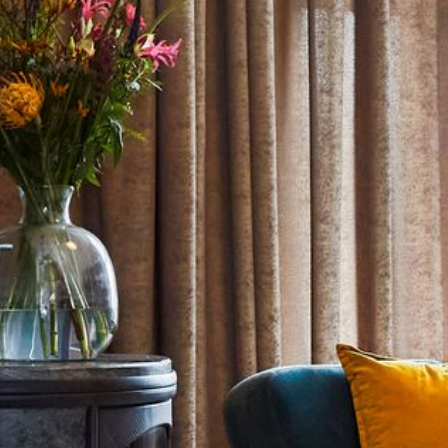
--
--