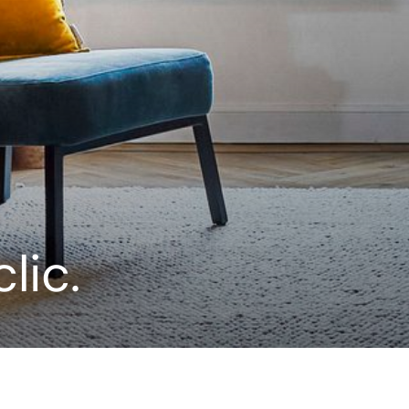
---
lic.