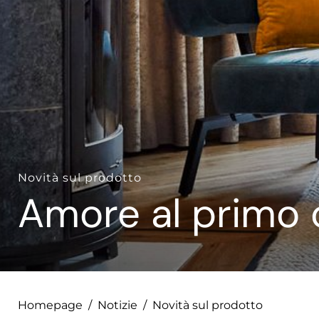
--
Novità sul prodotto
Amore al primo c
Homepage
/
Notizie
/
Novità sul prodotto