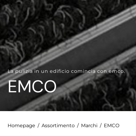
La pulizia in un edificio comincia con emco.
EMCO
Homepage
/
Assortimento
/
Marchi
/
EMCO