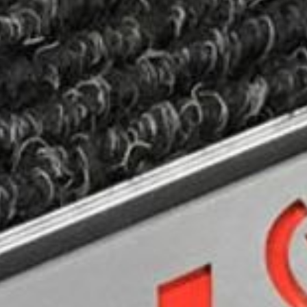
---
---