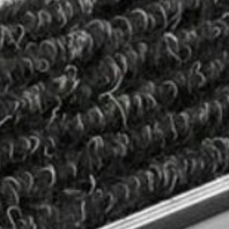
--
--