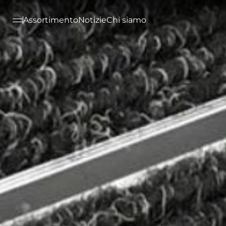
--

Assortimento
Notizie
Chi siamo