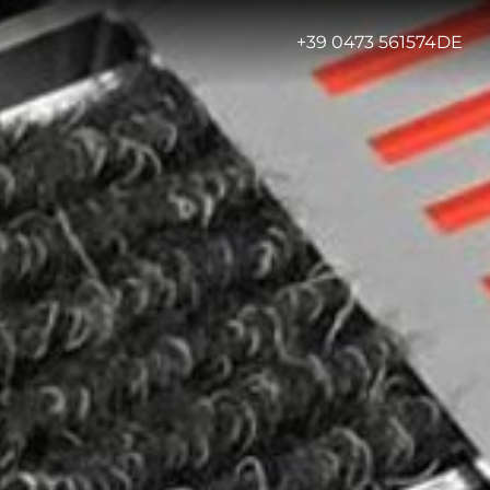
-
+39 0473 561574
DE