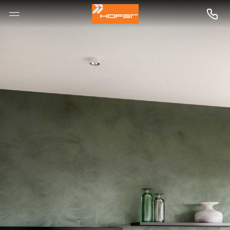
--

