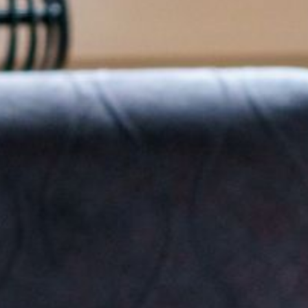
---
---