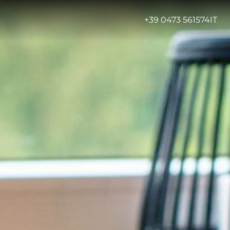
-
+39 0473 561574
IT