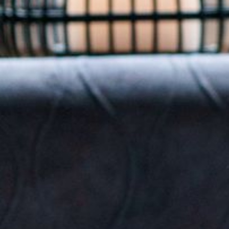
--
--