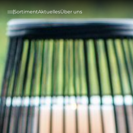
--

Sortiment
Aktuelles
Über uns