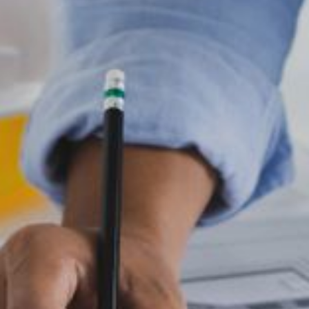
--
--