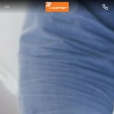
--

