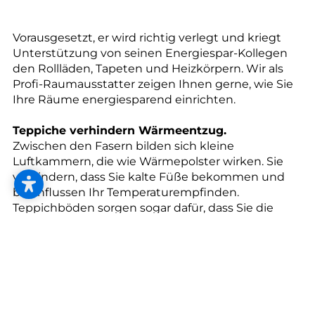
--
Vorausgesetzt, er wird richtig verlegt und kriegt
Unterstützung von seinen Energiespar-Kollegen
den Rollläden, Tapeten und Heizkörpern. Wir als
Profi-Raumausstatter zeigen Ihnen gerne, wie Sie
Ihre Räume energiesparend einrichten.
Teppiche verhindern Wärmeentzug.
Zwischen den Fasern bilden sich kleine
Luftkammern, die wie Wärmepolster wirken. Sie
verhindern, dass Sie kalte Füße bekommen und
beeinflussen Ihr Temperaturempfinden.
Teppichböden sorgen sogar dafür, dass Sie die
Raumtemperatur um bis zu 2 Grad senken können
und sich die Atmosphäre trotzdem warm und
wohlig anfühlt. Sie sparen damit bis zu 30 Heiztage
im Jahr und bis zu 12 % der Heizkosten.
Die richtigen Stellen abdichten und freihalten.