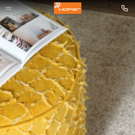
--

