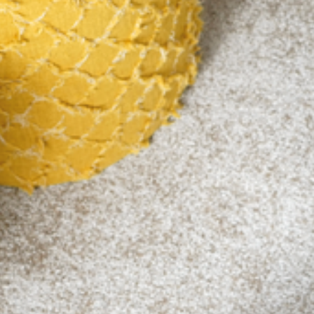
--
--