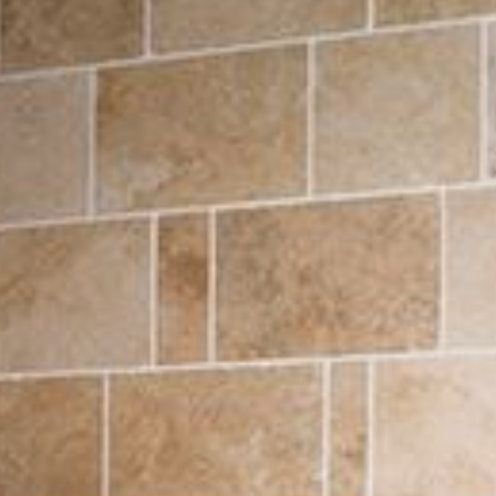
--
--