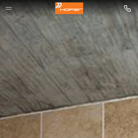
--

