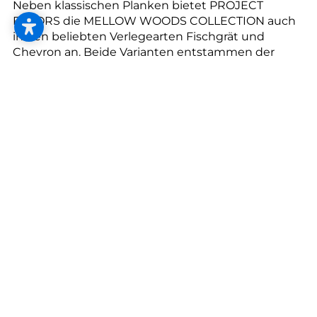
--
Neben klassischen Planken bietet PROJECT
FLOORS die MELLOW WOODS COLLECTION auch
in den beliebten Verlegearten Fischgrät und
Chevron an. Beide Varianten entstammen der
Tradition des Echtholzparketts und verleihen
Räumen eine zeitlose, handwerkliche Eleganz –
kombiniert mit den Vorteilen moderner
Designboden-Technologie.
Qualität und Nachhaltigkeit: Transparenz mit
SHI-Produktpass
Ein weiterer Pluspunkt der MELLOW WOODS
COLLECTION ist der SHI-Produktpass des Sentinel
Holding Instituts. Dieses digitale
Nachweisdokument belegt die Emissionsarmut
und Schadstofffreiheit der Produkte – wichtige
Kriterien für Bauherren, Planer und öffentliche
Auftraggeber und nützlich für
Gebäudezertifizierungen wie DGNB, QNG, BNB,
BREEAM oder im Rahmen der EU-Taxonomie.