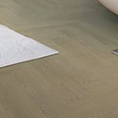
--
--