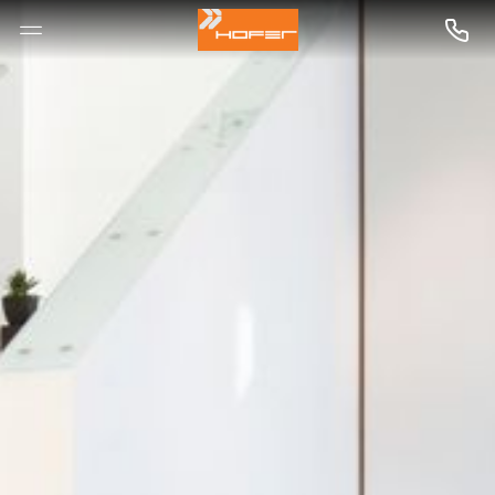
--

