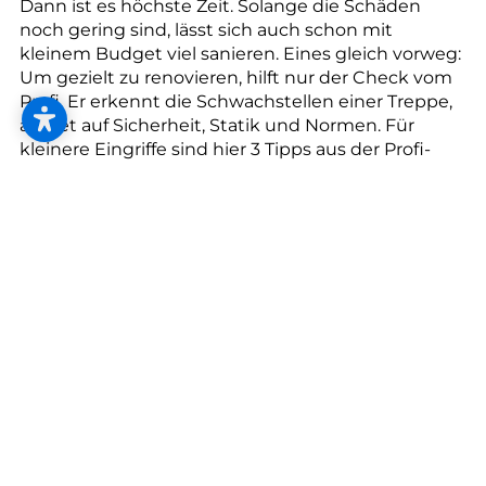
--
Dann ist es höchste Zeit. Solange die Schäden
noch gering sind, lässt sich auch schon mit
kleinem Budget viel sanieren. Eines gleich vorweg:
Um gezielt zu renovieren, hilft nur der Check vom
Profi. Er erkennt die Schwachstellen einer Treppe,
achtet auf Sicherheit, Statik und Normen. Für
kleinere Eingriffe sind hier 3 Tipps aus der Profi-
Trickkiste:
Facelift mit Teppichmatten:
Sind die Treppenstufen leicht ausgetreten, können
Sie die Spuren günstig mit selbstklebenden
Teppichmatten kaschieren.
Einheitlicher Look:
Vorgefertigte Treppensysteme ermöglichen die
Kombination mit elastischen Design-
Bodenbelägen. Sie sind auf nahezu allen
Untergründen rasch verlegt und sofort begehbar.
Holztreppen als Glanzstück: