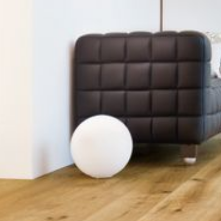
--
--