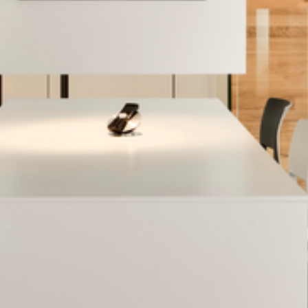
--
--