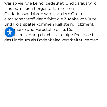
--
was so viel wie Leinöl bedeutet. Und daraus wird
Linoleum auch hergestellt: In einem
Oxidationsverfahren wird aus dem Öl ein
elastischer Stoff, dann folgt die Zugabe von Jute
und Holz, später kommen Kalkstein, Holzmehl,
Naturharze und Farbstoffe dazu. Die
Materialmischung durchläuft einige Prozesse bis
das Linoleum als Bodenbelag verarbeitet werden
kann.
Linoleum gilt als einer der nachhaltigsten
Bodenbeläge überhaupt. Marmoleum-
Bahnenware (2,5 mm) wird CO2-neutral hergestellt
und besteht bis zu 98 % aus natürlichen
Rohstoffen wie Leinöl, Jute und Holz. Zwei Drittel
der verwendeten Rohstoffe wachsen innerhalb
weniger Jahren nach.
Was Sie über Linoleum wissen sollten: