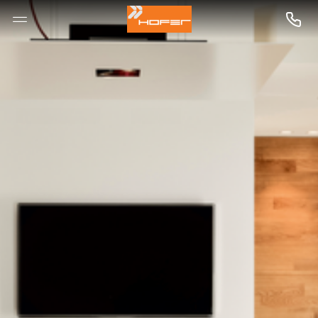
--

